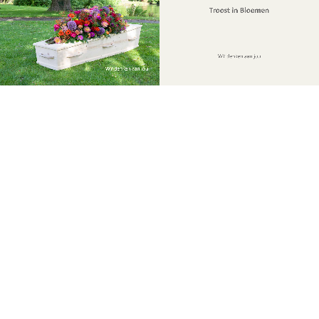
Troost in Bloemen
WY denken aan jou
WY denken aan jou
  1
  1