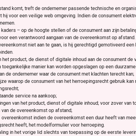
stand komt, treft de ondernemer passende technische en organis
gt hij voor een veilige web omgeving. Indien de consument elekt
 nemen.
 kaders – op de hoogte stellen of de consument aan zijn betalin
jn voor een verantwoord aangaan van de overeenkomst op afstand.
eenkomst niet aan te gaan, is hij gerechtigd gemotiveerd een b
binden.
an het product, de dienst of digitale inhoud aan de consument de 
n toegankelijke manier kan worden opgeslagen op een duurzame
an de ondernemer waar de consument met klachten terecht kan;
ze waarop de consument van het herroepingsrecht gebruik kan m
ingsrecht;
staande service na aankoop;
tingen van het product, dienst of digitale inhoud; voor zover van
ing van de overeenkomst op afstand;
 overeenkomst indien de overeenkomst een duur heeft van meer 
srecht heeft, het modelformulier voor herroeping.
ling in het vorige lid slechts van toepassing op de eerste leveri