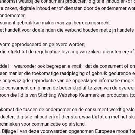
enkomst waarbij de consument producten, digitale inhoud en/of 
 zaken, digitale inhoud en/of diensten door de ondernemer word
 ondernemer;
nsument gebruik kan maken van zijn herroepingsrecht;
niet handelt voor doeleinden die verband houden met zijn handels-,
le vorm geproduceerd en geleverd worden;
ie strekt tot de regelmatige levering van zaken, diensten en/of
iddel – waaronder ook begrepen e-mail– dat de consument of ond
op een manier die toekomstige raadpleging of gebruik gedurende 
e ongewijzigde reproductie van de opgeslagen informatie mogeli
 de consument om binnen de bedenktijd af te zien van de overee
ersoon die lid is van Stichting Webshop Keurmerk en producten, (t
nkomst die tussen de ondernemer en de consument wordt geslot
ucten, digitale inhoud en/of diensten, waarbij tot en met het s
echnieken voor communicatie op afstand;
 in Bijlage I van deze voorwaarden opgenomen Europese modelfor