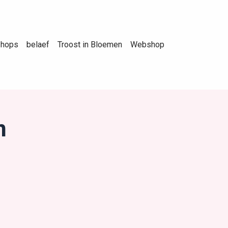
shops
belaef
Troost in Bloemen
Webshop
n