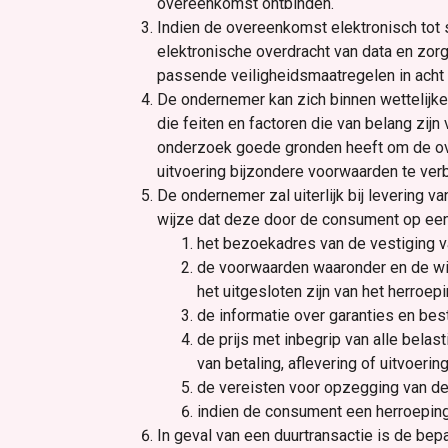
overeenkomst ontbinden.
Indien de overeenkomst elektronisch tot 
elektronische overdracht van data en zor
passende veiligheidsmaatregelen in acht
De ondernemer kan zich binnen wettelijke
die feiten en factoren die van belang zi
onderzoek goede gronden heeft om de over
uitvoering bijzondere voorwaarden te ver
De ondernemer zal uiterlijk bij levering v
wijze dat deze door de consument op ee
het bezoekadres van de vestiging v
de voorwaarden waaronder en de wij
het uitgesloten zijn van het herroep
de informatie over garanties en be
de prijs met inbegrip van alle belas
van betaling, aflevering of uitvoer
de vereisten voor opzegging van de
indien de consument een herroeping
In geval van een duurtransactie is de bepa