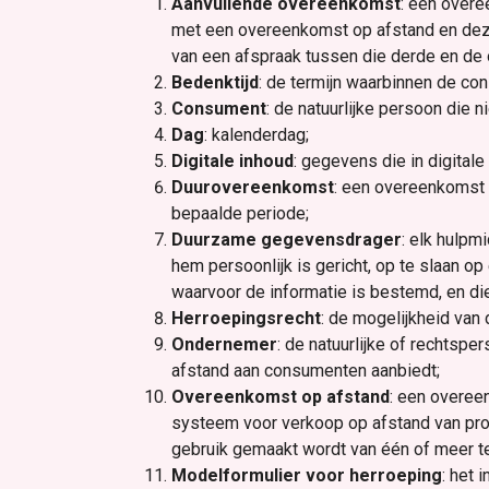
Aanvullende overeenkomst
: een overe
met een overeenkomst op afstand en deze
van een afspraak tussen die derde en de
Bedenktijd
: de termijn waarbinnen de co
Consument
: de natuurlijke persoon die 
Dag
: kalenderdag;
Digitale inhoud
: gegevens die in digita
Duurovereenkomst
: een overeenkomst d
bepaalde periode;
Duurzame gegevensdrager
: elk hulpm
hem persoonlijk is gericht, op te slaan 
waarvoor de informatie is bestemd, en di
Herroepingsrecht
: de mogelijkheid van
Ondernemer
: de natuurlijke of rechtsp
afstand aan consumenten aanbiedt;
Overeenkomst op afstand
: een overee
systeem voor verkoop op afstand van prod
gebruik gemaakt wordt van één of meer t
Modelformulier voor herroeping
: het