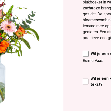
plukboeket in wa
zachtroze brengt
gezicht. De sp
bloemencombina
iemand mee op t
genieten. Een st
positieve energi
Wil je een
Ruime Vaas
Wil je een
tekst?