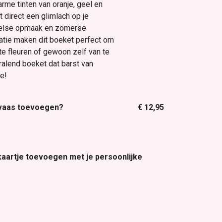
rme tinten van oranje, geel en
 direct een glimlach op je
eelse opmaak en zomerse
tie maken dit boeket perfect om
e fleuren of gewoon zelf van te
ralend boeket dat barst van
e!
 vaas toevoegen?
€ 12,95
 kaartje toevoegen met je persoonlijke