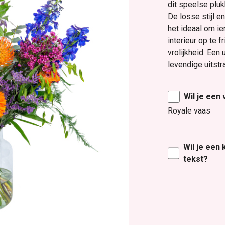
dit speelse plu
De losse stijl 
het ideaal om ie
interieur op te 
vrolijkheid. Ee
levendige uitstra
Wil je een
Royale vaas
Wil je een
tekst?