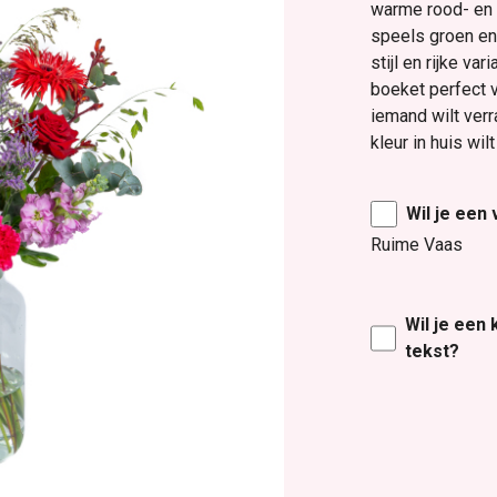
warme rood- en 
speels groen en
stijl en rijke va
boeket perfect v
iemand wilt verr
kleur in huis wilt
Wil je een
Ruime Vaas
Wil je een
tekst?